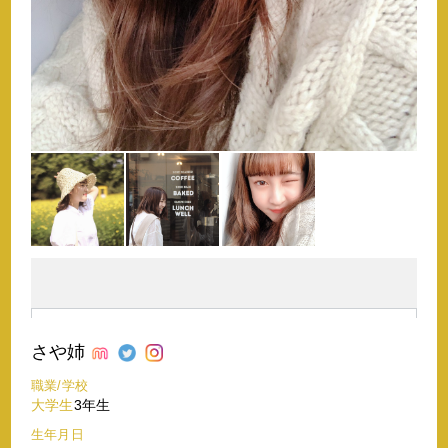
さや姉
職業/学校
大学生
3年生
生年月日