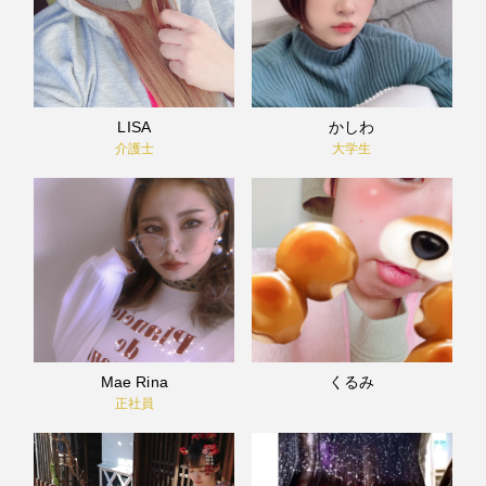
LISA
かしわ
介護士
大学生
Mae Rina
くるみ
正社員