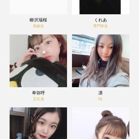
柳沢瑞桜
くれあ
高校生
専門学生
卑弥呼
凛
正社員
OL