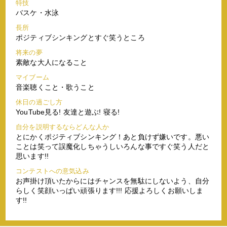
特技
バスケ・水泳
長所
ポジティブシンキングとすぐ笑うところ
将来の夢
素敵な大人になること
マイブーム
音楽聴くこと・歌うこと
休日の過ごし方
YouTube見る! 友達と遊ぶ! 寝る!
自分を説明するならどんな人か
とにかくポジティブシンキング！あと負けず嫌いです。悪い
ことは笑って誤魔化しちゃうしいろんな事ですぐ笑う人だと
思います!!
コンテストへの意気込み
お声掛け頂いたからにはチャンスを無駄にしないよう、自分
らしく笑顔いっぱい頑張ります!!! 応援よろしくお願いしま
す!!