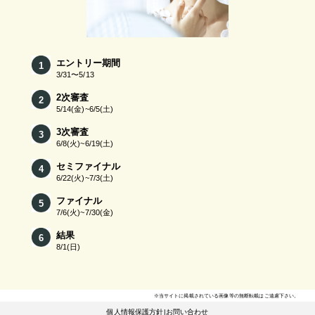
エントリー期間
3/31〜5/13
2次審査
5/14(金)~6/5(土)
3次審査
6/8(火)~6/19(土)
セミファイナル
6/22(火)~7/3(土)
ファイナル
7/6(火)~7/30(金)
結果
8/1(日)
※当サイトに掲載されている画像等の無断転載はご遠慮下さい。
個人情報保護方針
|
お問い合わせ