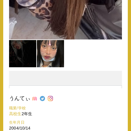
うんてぃ
職業/学校
高校生
2年生
生年月日
2004/10/14