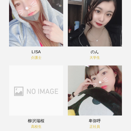
LISA
のん
介護士
大学生
柳沢瑞桜
卑弥呼
高校生
正社員