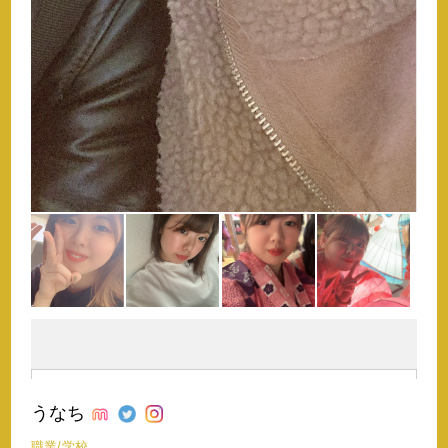
うなち
職業/学校